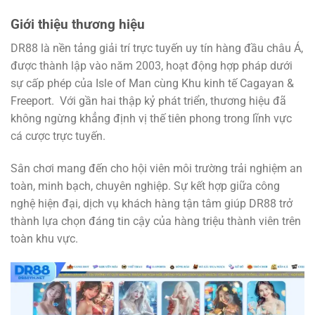
Giới thiệu thương hiệu
DR88 là nền tảng giải trí trực tuyến uy tín hàng đầu châu Á,
được thành lập vào năm 2003, hoạt động hợp pháp dưới
sự cấp phép của Isle of Man cùng Khu kinh tế Cagayan &
Freeport. Với gần hai thập kỷ phát triển, thương hiệu đã
không ngừng khẳng định vị thế tiên phong trong lĩnh vực
cá cược trực tuyến.
Sân chơi mang đến cho hội viên môi trường trải nghiệm an
toàn, minh bạch, chuyên nghiệp. Sự kết hợp giữa công
nghệ hiện đại, dịch vụ khách hàng tận tâm giúp DR88 trở
thành lựa chọn đáng tin cậy của hàng triệu thành viên trên
toàn khu vực.