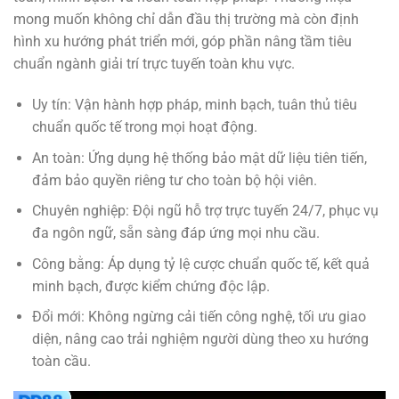
mong muốn không chỉ dẫn đầu thị trường mà còn định
hình xu hướng phát triển mới, góp phần nâng tầm tiêu
chuẩn ngành giải trí trực tuyến toàn khu vực.
Uy tín: Vận hành hợp pháp, minh bạch, tuân thủ tiêu
chuẩn quốc tế trong mọi hoạt động.
An toàn: Ứng dụng hệ thống bảo mật dữ liệu tiên tiến,
đảm bảo quyền riêng tư cho toàn bộ hội viên.
Chuyên nghiệp: Đội ngũ hỗ trợ trực tuyến 24/7, phục vụ
đa ngôn ngữ, sẵn sàng đáp ứng mọi nhu cầu.
Công bằng: Áp dụng tỷ lệ cược chuẩn quốc tế, kết quả
minh bạch, được kiểm chứng độc lập.
Đổi mới: Không ngừng cải tiến công nghệ, tối ưu giao
diện, nâng cao trải nghiệm người dùng theo xu hướng
toàn cầu.