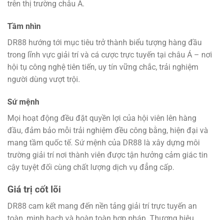
trên thị trường châu Á.
Tầm nhìn
DR88 hướng tới mục tiêu trở thành biểu tượng hàng đầu
trong lĩnh vực giải trí và cá cược trực tuyến tại châu Á – nơi
hội tụ công nghệ tiên tiến, uy tín vững chắc, trải nghiệm
người dùng vượt trội.
Sứ mệnh
Mọi hoạt động đều đặt quyền lợi của hội viên lên hàng
đầu, đảm bảo mỗi trải nghiệm đều công bằng, hiện đại và
mang tầm quốc tế. Sứ mệnh của DR88 là xây dựng môi
trường giải trí nơi thành viên được tận hưởng cảm giác tin
cậy tuyệt đối cùng chất lượng dịch vụ đẳng cấp.
Giá trị cốt lõi
DR88 cam kết mang đến nền tảng giải trí trực tuyến an
toàn, minh bạch và hoàn toàn hợp pháp. Thương hiệu