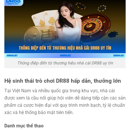
Thông điệp đến từ thương hiệu nhà cái DR88 uy tín
Hệ sinh thái trò chơi DR88 hấp dẫn, thưởng lớn
Tại Việt Nam và nhiều quốc gia trong khu vực, nhà cái
được xem là cầu nối giúp hội viên dễ dàng tiếp cận các sản
phẩm cá cược hiện đại với quy trình minh bạch, tỷ lệ chuẩn
xác và hệ thống bảo mật tiên tiến.
Danh mục thể thao