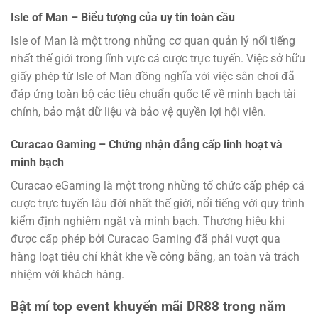
Isle of Man – Biểu tượng của uy tín toàn cầu
Isle of Man là một trong những cơ quan quản lý nổi tiếng
nhất thế giới trong lĩnh vực cá cược trực tuyến. Việc sở hữu
giấy phép từ Isle of Man đồng nghĩa với việc sân chơi đã
đáp ứng toàn bộ các tiêu chuẩn quốc tế về minh bạch tài
chính, bảo mật dữ liệu và bảo vệ quyền lợi hội viên.
Curacao Gaming – Chứng nhận đẳng cấp linh hoạt và
minh bạch
Curacao eGaming là một trong những tổ chức cấp phép cá
cược trực tuyến lâu đời nhất thế giới, nổi tiếng với quy trình
kiểm định nghiêm ngặt và minh bạch. Thương hiệu khi
được cấp phép bởi Curacao Gaming đã phải vượt qua
hàng loạt tiêu chí khắt khe về công bằng, an toàn và trách
nhiệm với khách hàng.
Bật mí top event khuyến mãi DR88 trong năm