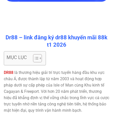
Dr88 – link đăng ký dr88 khuyến mãi 88k
t1 2026
MỤC LỤC
DR88
là thương hiệu giải trí trực tuyến hàng đầu khu vực
châu Á, được thành lập từ năm 2003 và hoạt động hợp
pháp dưới sự cấp phép của Isle of Man cùng Khu kinh tế
Cagayan & Freeport. Với hơn 20 năm phát triển, thương
hiệu đã khẳng định vị thế vững chắc trong lĩnh vực cá cược
trực tuyến nhờ nền tảng công nghệ tiên tiến, hệ thống bảo
mật hiện đại, quy trình vận hành minh bạch.