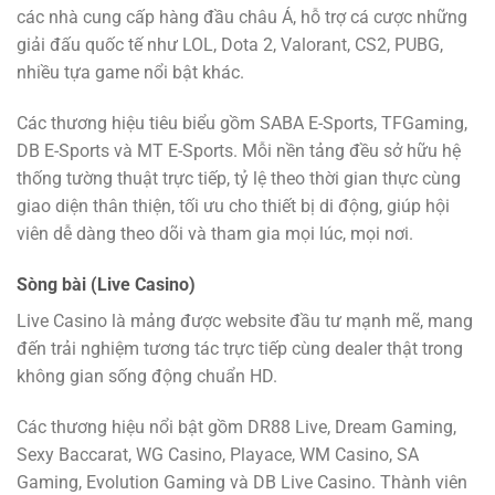
các nhà cung cấp hàng đầu châu Á, hỗ trợ cá cược những
giải đấu quốc tế như LOL, Dota 2, Valorant, CS2, PUBG,
nhiều tựa game nổi bật khác.
Các thương hiệu tiêu biểu gồm SABA E-Sports, TFGaming,
DB E-Sports và MT E-Sports. Mỗi nền tảng đều sở hữu hệ
thống tường thuật trực tiếp, tỷ lệ theo thời gian thực cùng
giao diện thân thiện, tối ưu cho thiết bị di động, giúp hội
viên dễ dàng theo dõi và tham gia mọi lúc, mọi nơi.
Sòng bài (Live Casino)
Live Casino là mảng được website đầu tư mạnh mẽ, mang
đến trải nghiệm tương tác trực tiếp cùng dealer thật trong
không gian sống động chuẩn HD.
Các thương hiệu nổi bật gồm DR88 Live, Dream Gaming,
Sexy Baccarat, WG Casino, Playace, WM Casino, SA
Gaming, Evolution Gaming và DB Live Casino. Thành viên