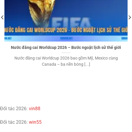
Nước đăng cai Worldcup 2026 – Bước ngoặt lịch sử thế giới
Nước đăng cai Worldcup 2026 bao gồm Mỹ, Mexico cùng
Canada – ba nền bóng [...]
Đối tác 2026:
vin88
Đối tác 2026:
win55