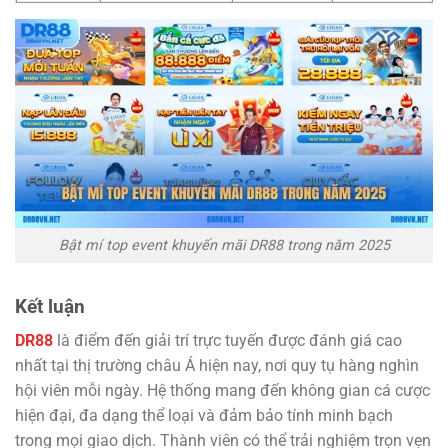
Bật mí top event khuyến mãi DR88 trong năm 2025
Kết luận
DR88
là điểm đến giải trí trực tuyến được đánh giá cao
nhất tại thị trường châu Á hiện nay, nơi quy tụ hàng nghìn
hội viên mỗi ngày. Hệ thống mang đến không gian cá cược
hiện đại, đa dạng thể loại và đảm bảo tính minh bạch
trong mọi giao dịch. Thành viên có thể trải nghiệm trọn vẹn