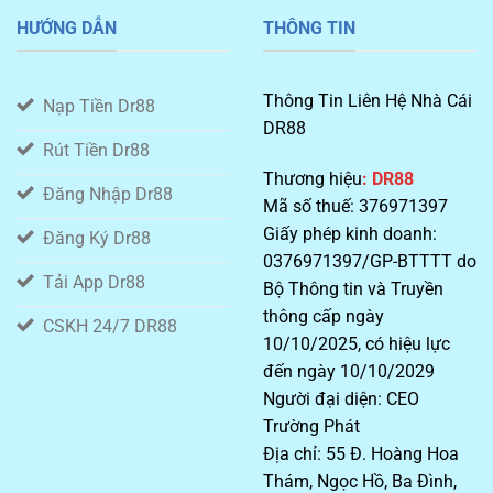
HƯỚNG DẪN
THÔNG TIN
Thông Tin Liên Hệ Nhà Cái
Nạp Tiền Dr88
DR88
Rút Tiền Dr88
Thương hiệu
:
DR88
Đăng Nhập Dr88
Mã số thuế: 376971397
Giấy phép kinh doanh:
Đăng Ký Dr88
0376971397/GP-BTTTT do
Tải App Dr88
Bộ Thông tin và Truyền
thông cấp ngày
CSKH 24/7 DR88
10/10/2025, có hiệu lực
đến ngày 10/10/2029
Người đại diện: CEO
Trường Phát
Địa chỉ: 55 Đ. Hoàng Hoa
Thám, Ngọc Hồ, Ba Đình,