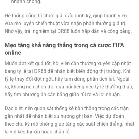
nhanh chóng.
Hệ thống cũng tổ chức giải đấu định kỳ, giúp thành viên
vừa rèn luyện chiến thuật vừa nhận phần thưởng giá trị.
Nhờ vậy, trải nghiệm tại DR88 luôn hấp dẫn và công bằng.
Mẹo tăng khả năng thắng trong cá cược FIFA
online
Muốn đạt kết quả tốt, hội viên cần thường xuyên cập nhật
bảng tỷ lệ tại DR88 để nhận biết biến động thị trường. Khi
tỷ lệ thay đổi đột ngột, hãy tạm dừng phân tích lại. Ngoài
ra, không nên chọn đội quá nổi tiếng nếu tỷ lệ thưởng thấp,
hãy tìm phương án cân bằng giữa rủi ro và lợi nhuận.
Đặc biệt, nên quan sát thống kê bàn thắng trong các trận
gần nhất để nhận biết xu hướng ghi bàn. Việc dự đoán
theo chu kỳ mô phỏng giúp tăng xác suất chiến thắng, nhất
là với kèo tài xỉu hoặc chẵn lẻ.