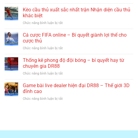
Nước
đăng
Kèo cầu thủ xuất sắc nhất trận Nhận diện cầu thủ
cai
khác biệt
Worldcup
ở
Chức năng bình luận bị tắt
2026
Kèo
–
cầu
Cá cược FIFA online – Bí quyết giành lợi thế cho
Bước
thủ
ngoặt
cược thủ
xuất
lịch
ở
Chức năng bình luận bị tắt
sắc
sử
Cá
nhất
thế
cược
Thống kê phong độ đội bóng – bí quyết hay từ
trận
giới
FIFA
Nhận
chuyên gia DR88
online
diện
ở
Chức năng bình luận bị tắt
–
cầu
Thống
Bí
thủ
kê
Game bài live dealer hiện đại DR88 – Thế giới 3D
quyết
khác
phong
giành
đỉnh cao
biệt
độ
lợi
ở
Chức năng bình luận bị tắt
đội
thế
Game
bóng
cho
bài
–
cược
live
bí
thủ
dealer
quyết
hiện
hay
đại
từ
DR88
chuyên