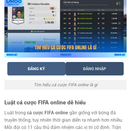
ĐĂNG KÝ
ĐĂNG NHẬP
Tìm hiểu cá cược FIFA online là gì
Luật cá cược FIFA online dễ hiểu
Luật trong
cá cược FIFA online
gần giống với bóng đá
truyền thống, tuy nhiên thời gian diễn ra nhanh hơn nhiều.
Mỗi đội có 11 cầu thủ đảm nhiệm các vị trí cố định. Trận